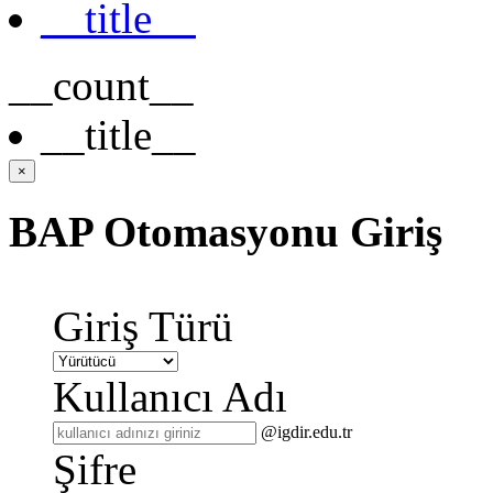
__title__
__count__
__title__
×
BAP Otomasyonu Giriş
Giriş Türü
Kullanıcı Adı
@igdir.edu.tr
Şifre