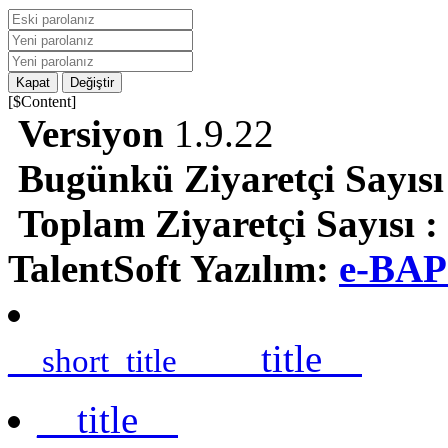
Kapat
Değiştir
[$Content]
Versiyon
1.9.22
Bugünkü Ziyaretçi Sayısı
Toplam Ziyaretçi Sayısı :
TalentSoft Yazılım:
e-BAP
__title__
__short_title__
__title__