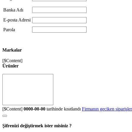
Banka Adı
E-posta Adresi
Parola
Markalar
[$Content]
Ürünler
[$Content]
0000-00-00
tarihinde kısıtlandı
Firmanın geciken siparişler
Şifrenizi değiştirmek ister misiniz ?