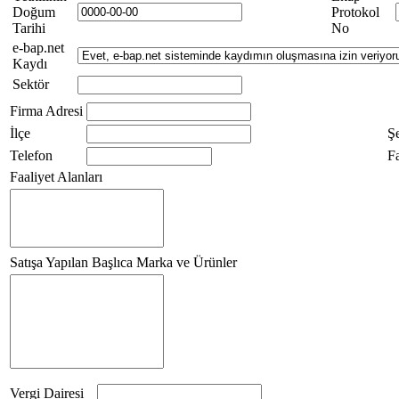
Doğum
Protokol
Tarihi
No
e-bap.net
Kaydı
Sektör
Firma Adresi
İlçe
Ş
Telefon
F
Faaliyet Alanları
Satışa Yapılan Başlıca Marka ve Ürünler
Vergi Dairesi