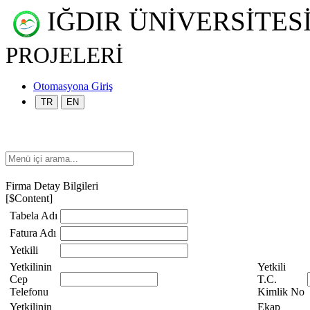
IĞDIR ÜNİVERSİTES
PROJELERİ
Otomasyona Giriş
TR
EN
Firma Detay Bilgileri
[$Content]
Tabela Adı
Fatura Adı
Yetkili
Yetkilinin
Yetkili
Cep
T.C.
Telefonu
Kimlik No
Yetkilinin
Ekap